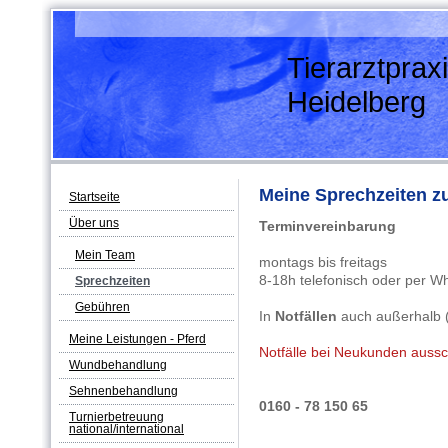
Tierarztprax
Heidelberg
Meine Sprechzeiten z
Startseite
Über uns
Terminvereinbarung
Mein Team
montags bis freitags
8-18h telefonisch oder per W
Sprechzeiten
Gebühren
In
Notfällen
auch außerhalb (n
Meine Leistungen - Pferd
Notfälle bei Neukunden aussch
Wundbehandlung
Sehnenbehandlung
0160 - 78 150 65
Turnierbetreuung
national/international